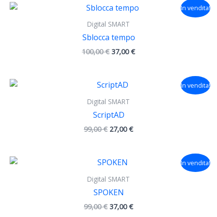
Il
Il
In vendita!
prezzo
prezzo
originale
attuale
Digital SMART
era:
è:
Sblocca tempo
100,00 €.
37,00 €.
100,00
€
37,00
€
Il
Il
In vendita!
prezzo
prezzo
originale
attuale
Digital SMART
era:
è:
ScriptAD
99,00 €.
27,00 €.
99,00
€
27,00
€
Il
Il
In vendita!
prezzo
prezzo
originale
attuale
Digital SMART
era:
è:
SPOKEN
99,00 €.
37,00 €.
99,00
€
37,00
€