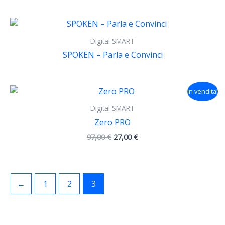
Digital SMART
SPOKEN – Parla e Convinci
Il
Il
In vendita!
prezzo
prezzo
originale
attuale
Digital SMART
era:
è:
Zero PRO
97,00 €.
27,00 €.
97,00
€
27,00
€
←
1
2
3