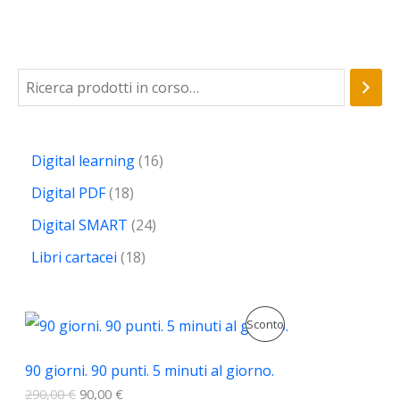
Digital learning
16
Digital PDF
18
Digital SMART
24
Libri cartacei
18
I
I
P
Sconto
l
l
p
p
R
r
r
90 giorni. 90 punti. 5 minuti al giorno.
e
e
O
290,00
€
90,00
€
z
z