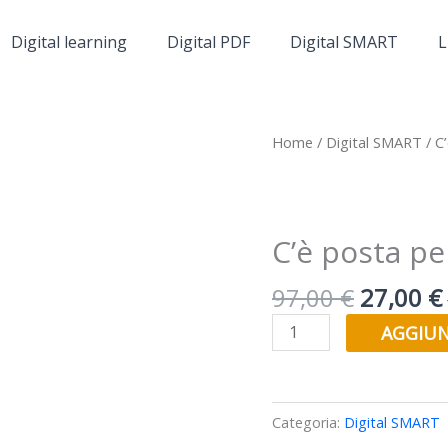
Digital learning
Digital PDF
Digital SMART
L
Il
I
C'è
Home
/
Digital SMART
/ C
prezzo
posta
original
per
era:
loro
97,00 €.
quantità
C’è posta pe
97,00
€
27,00
€
AGGIUN
Categoria:
Digital SMART