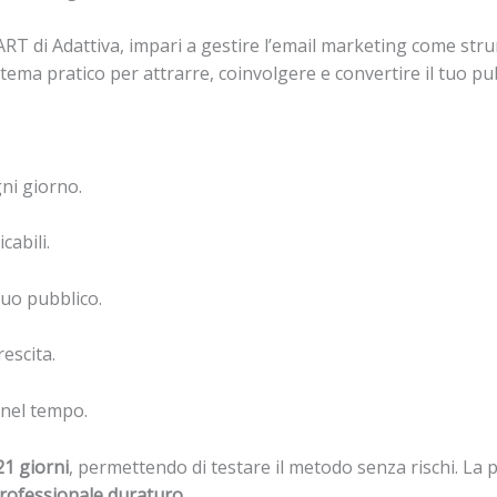
ART di Adattiva, impari a gestire l’email marketing come str
istema pratico per attrarre, coinvolgere e convertire il tuo pu
gni giorno.
cabili.
uo pubblico.
rescita.
 nel tempo.
21 giorni
, permettendo di testare il metodo senza rischi. La
professionale duraturo
.