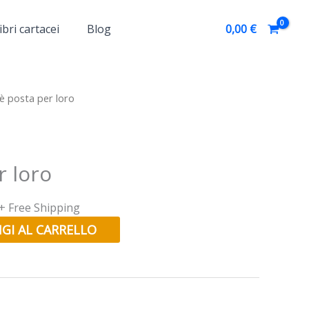
ibri cartacei
Blog
0,00
€
l
’è posta per loro
prezzo
e
attuale
è:
27,00 €.
r loro
+ Free Shipping
GI AL CARRELLO