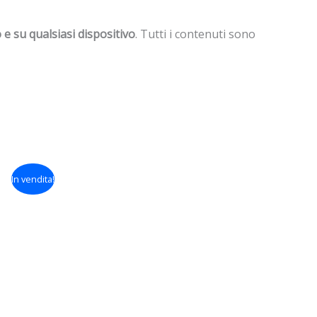
e su qualsiasi dispositivo
. Tutti i contenuti sono
In vendita!
ezzo
uale
00 €.