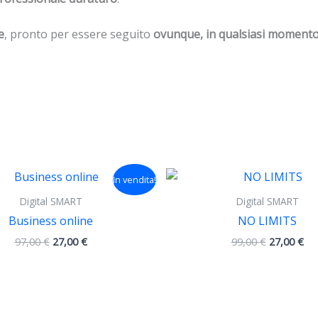
e
, pronto per essere seguito
ovunque, in qualsiasi momento 
Il
Il
Il
Il
In vendita!
prezzo
prezzo
prezzo
pr
originale
attuale
originale
att
Digital SMART
Digital SMART
era:
è:
era:
è:
Business online
NO LIMITS
97,00 €.
27,00 €.
99,00 €.
27,
97,00
€
27,00
€
99,00
€
27,00
€