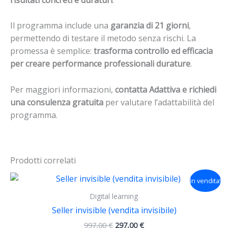
Il programma include una
garanzia di 21 giorni
,
permettendo di testare il metodo senza rischi. La
promessa è semplice:
trasforma controllo ed efficacia
per creare performance professionali durature
.
Per maggiori informazioni,
contatta Adattiva e richiedi
una consulenza gratuita
per valutare l’adattabilità del
programma.
Prodotti correlati
Il
Il
In vendita!
prezzo
prezzo
originale
attuale
Digital learning
era:
è:
Seller invisible (vendita invisibile)
997,00 €.
297,00 €.
997,00
€
297,00
€