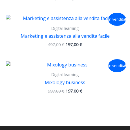
Il
Il
In vendita!
prezzo
prezzo
originale
attuale
Digital learning
era:
è:
Marketing e assistenza alla vendita facile
497,00 €.
197,00 €.
497,00
€
197,00
€
Il
Il
In vendita!
prezzo
prezzo
originale
attuale
Digital learning
era:
è:
Mixology business
997,00 €.
197,00 €.
997,00
€
197,00
€