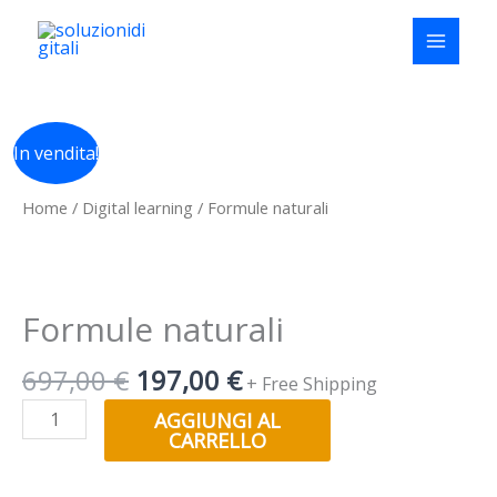
Vai
al
contenuto
Il
Il
Formule
In vendita!
prezzo
prezzo
naturali
originale
attuale
quantità
Home
/
Digital learning
/ Formule naturali
era:
è:
697,00 €.
197,00 €.
Formule naturali
697,00
€
197,00
€
+ Free Shipping
AGGIUNGI AL
CARRELLO