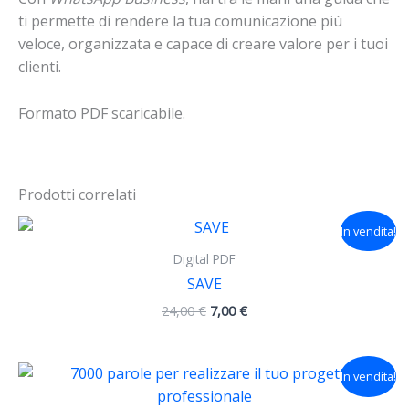
ti permette di rendere la tua comunicazione più
veloce, organizzata e capace di creare valore per i tuoi
clienti.
Formato PDF scaricabile.
Prodotti correlati
Il
Il
In vendita!
prezzo
prezzo
originale
attuale
Digital PDF
era:
è:
SAVE
24,00 €.
7,00 €.
24,00
€
7,00
€
Il
Il
In vendita!
prezzo
prezzo
originale
attuale