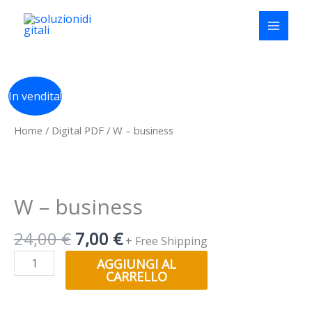
Vai
al
contenuto
Il
Il
W
In vendita!
prezzo
prezzo
-
originale
attuale
business
Home
/
Digital PDF
/ W – business
era:
è:
quantità
24,00 €.
7,00 €.
W – business
24,00
€
7,00
€
+ Free Shipping
AGGIUNGI AL
CARRELLO