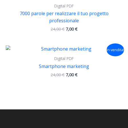
era:
è:
Digital PDF
24,00 €.
7,00 €.
7000 parole per realizzare il tuo progetto
professionale
24,00
€
7,00
€
Il
Il
In vendita!
prezzo
prezzo
originale
attuale
Digital PDF
era:
è:
Smartphone marketing
24,00 €.
7,00 €.
24,00
€
7,00
€