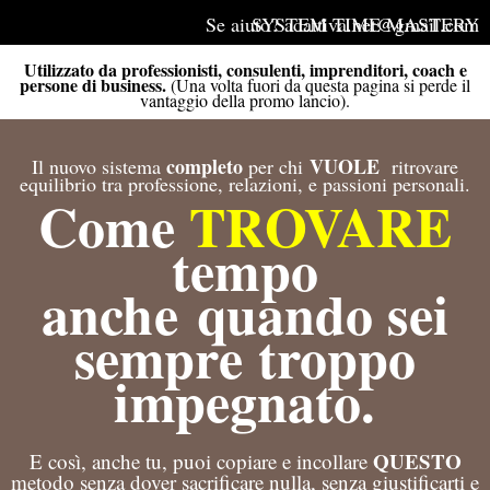
Vai
Se aiuto? adattiva.net@gmail.com
SYSTEM TIME MASTERY
al
contenuto
Utilizzato da professionisti, consulenti, imprenditori, coach e
persone di business.
(Una volta fuori da questa pagina si perde il
vantaggio della promo lancio).
completo
VUOLE
Il nuovo sistema
per chi
ritrovare
equilibrio tra professione, relazioni, e passioni personali.
Come
TROVARE
tempo
anche quando sei
sempre troppo
impegnato.
QUESTO
E così, anche tu, puoi copiare e incollare
metodo senza dover sacrificare nulla, senza giustificarti e