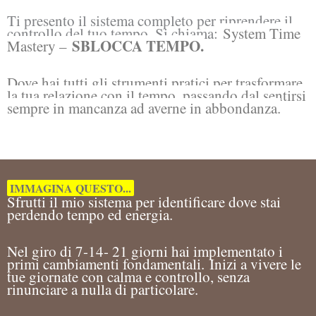
Ti presento il sistema completo per riprendere il
controllo del tuo tempo. Si chiama:
System Time
SBLOCCA TEMPO.
Mastery –
Dove hai tutti gli strumenti pratici per trasformare
la tua relazione con il tempo, passando dal sentirsi
sempre in mancanza ad averne in abbondanza.
IMMAGINA QUESTO...
Sfrutti il mio sistema per identificare dove stai
perdendo tempo ed energia.
Nel giro di 7-14- 21 giorni hai implementato i
primi cambiamenti fondamentali.
Inizi a vivere le
tue giornate con calma e controllo, senza
rinunciare a nulla di particolare.