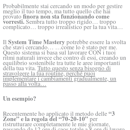
Probabilmente stai cercando un modo per gestire
meglio il tuo tempo, ma tutto quello che hai
finora non sta funzionando come
provato
vorresti.
Sembra tutto troppo rigido… troppo
complicato… troppo irrealistico per la tua vita…
System Time Mastery
Il
potrebbe essere la svolta
che stavi cercando… …come lo è stato per me.
Questo sistema si basa sul lavorare CON i tuoi
ritmi naturali invece che contro di essi, creando un
equilibrio sostenibile tra tutte le aree importanti
della tua vita.
Tutto questo senza bisogno di
stravolgere la tua routine, perché puoi
implementare i cambiamenti gradualmente, un
passo alla volta…
Un esempio?
“3
Recentemente ho applicato il metodo delle
Zone” e la regola del “70-20-10”
per
ristrutturare completamente le mie giornate,
passando da 12 ore di caos totale a 8 ore di lavoro