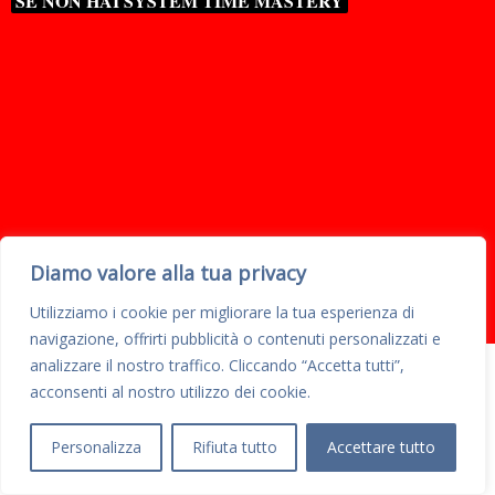
SE NON HAI SYSTEM TIME MASTERY
Diamo valore alla tua privacy
Utilizziamo i cookie per migliorare la tua esperienza di
navigazione, offrirti pubblicità o contenuti personalizzati e
analizzare il nostro traffico. Cliccando “Accetta tutti”,
acconsenti al nostro utilizzo dei cookie.
MA CHIARIAMOCI!
Personalizza
Rifiuta tutto
Accettare tutto
Se vuoi riprendere davvero il controllo del tuo
l’UNICO
tempo, il System Time Mastery è